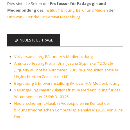
Dies sind die Seiten der
Professur für Pädagogik und
Medienbildung
des
Institut 1: Bildung, Beruf und Medien
der
Otto-von-Guericke-Universität Magdeburg
.
NEUESTE BEITRÄGE
Vollversammlung BA- und MA-Medienbildung:
Antrittsvorlesung Prof.in Dr.in Justina Stypinska (12.05.26):
„Equality will not be Automated. Zur (Re-)Produktion sozialer
Ungleichheit im Zeitalter der KI“
Begrüßung & Infoveranstaltung BA- bzw. MA- Medienbildung
Verlängerung Immatrikulationsfrist BA Medienbildung für das
Wintersemester 25/26: 31.09.25
Neu erschienen! „Musik in Videospielen im Kontext der
bildungstheoretischen Computerspielanalyse“ (2025) von Alina
Donat