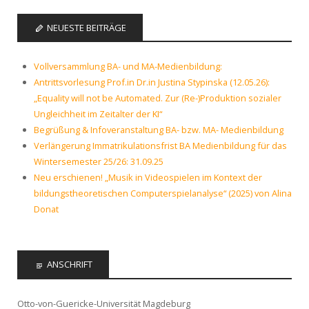
NEUESTE BEITRÄGE
Vollversammlung BA- und MA-Medienbildung:
Antrittsvorlesung Prof.in Dr.in Justina Stypinska (12.05.26):
„Equality will not be Automated. Zur (Re-)Produktion sozialer
Ungleichheit im Zeitalter der KI“
Begrüßung & Infoveranstaltung BA- bzw. MA- Medienbildung
Verlängerung Immatrikulationsfrist BA Medienbildung für das
Wintersemester 25/26: 31.09.25
Neu erschienen! „Musik in Videospielen im Kontext der
bildungstheoretischen Computerspielanalyse“ (2025) von Alina
Donat
ANSCHRIFT
Otto-von-Guericke-Universität Magdeburg