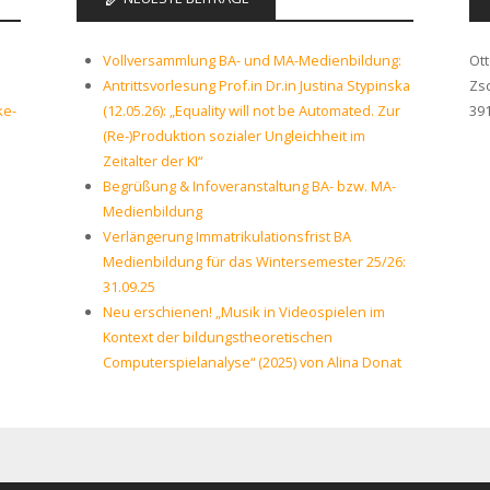
Vollversammlung BA- und MA-Medienbildung:
Ot
Antrittsvorlesung Prof.in Dr.in Justina Stypinska
Zs
ke-
(12.05.26): „Equality will not be Automated. Zur
39
(Re-)Produktion sozialer Ungleichheit im
Zeitalter der KI“
Begrüßung & Infoveranstaltung BA- bzw. MA-
Medienbildung
Verlängerung Immatrikulationsfrist BA
Medienbildung für das Wintersemester 25/26:
31.09.25
Neu erschienen! „Musik in Videospielen im
Kontext der bildungstheoretischen
Computerspielanalyse“ (2025) von Alina Donat