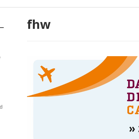
fhw
e
d