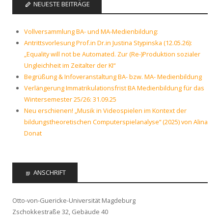
NEUESTE BEITRÄGE
Vollversammlung BA- und MA-Medienbildung:
Antrittsvorlesung Prof.in Dr.in Justina Stypinska (12.05.26):
„Equality will not be Automated. Zur (Re-)Produktion sozialer
Ungleichheit im Zeitalter der KI“
Begrüßung & Infoveranstaltung BA- bzw. MA- Medienbildung
Verlängerung Immatrikulationsfrist BA Medienbildung für das
Wintersemester 25/26: 31.09.25
Neu erschienen! „Musik in Videospielen im Kontext der
bildungstheoretischen Computerspielanalyse“ (2025) von Alina
Donat
ANSCHRIFT
Otto-von-Guericke-Universität Magdeburg
Zschokkestraße 32, Gebäude 40