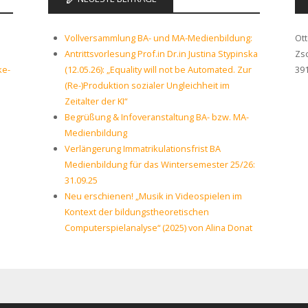
Vollversammlung BA- und MA-Medienbildung:
Ot
Antrittsvorlesung Prof.in Dr.in Justina Stypinska
Zs
ke-
(12.05.26): „Equality will not be Automated. Zur
39
(Re-)Produktion sozialer Ungleichheit im
Zeitalter der KI“
Begrüßung & Infoveranstaltung BA- bzw. MA-
Medienbildung
Verlängerung Immatrikulationsfrist BA
Medienbildung für das Wintersemester 25/26:
31.09.25
Neu erschienen! „Musik in Videospielen im
Kontext der bildungstheoretischen
Computerspielanalyse“ (2025) von Alina Donat