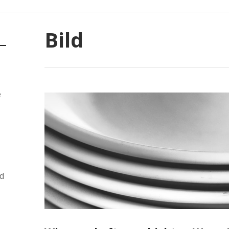
Bild
e
d