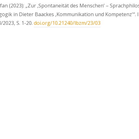
tefan (2023): „Zur ‚Spontaneität des Menschen‘ – Sprachphi
gik in Dieter Baackes ‚Kommunikation und Kompetenz'“. I
2023, S. 1-20.
doi.org/10.21240/lbzm/23/03