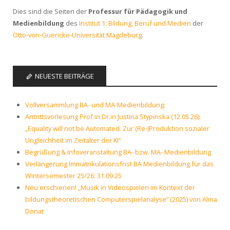
Dies sind die Seiten der
Professur für Pädagogik und
Medienbildung
des
Institut 1: Bildung, Beruf und Medien
der
Otto-von-Guericke-Universität Magdeburg
.
NEUESTE BEITRÄGE
Vollversammlung BA- und MA-Medienbildung:
Antrittsvorlesung Prof.in Dr.in Justina Stypinska (12.05.26):
„Equality will not be Automated. Zur (Re-)Produktion sozialer
Ungleichheit im Zeitalter der KI“
Begrüßung & Infoveranstaltung BA- bzw. MA- Medienbildung
Verlängerung Immatrikulationsfrist BA Medienbildung für das
Wintersemester 25/26: 31.09.25
Neu erschienen! „Musik in Videospielen im Kontext der
bildungstheoretischen Computerspielanalyse“ (2025) von Alina
Donat