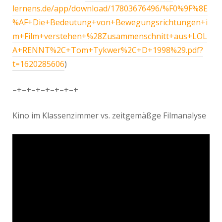
lernens.de/app/download/1
7803676496/%F0%9F%8E
%AF+Die+Bedeutung+von+Bewegungsrichtungen+i
m+Film+verstehen+%28Zusammenschnitt+aus+LOL
A+RENNT%2C+Tom+Tykwer%2C+D+1998%29.pdf?
t=1620285606
)
–+–+–+–+–+–+–+
Kino im Klassenzimmer vs. zeitgemäßge Filmanalyse