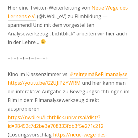
Hier eine Twitter-Weiterleitung von
Neue Wege des
Lernens e.V.
(@NWdL_eV) zu Filmbildung —
spannend! Und mit dem vorgestellten
Analysewerkzeug „Lichtblick“ arbeiten wir hier auch
in der Lehre…
–+–+–+–+–+–+–+
Kino im Klassenzimmer vs.
#zeitgemäßeFilmanalyse
https://
youtu.be/G2UJlPZYWRM
und hier kann man
die interaktive Aufgabe zu Bewegungsrichtungen im
Film in dem Filmanalysewerkzeug direkt
ausprobieren
https://
nwdl.eu/lichtblick.uni
versal/dist/?
id=98452c7d2be3e708333fdb3f5e271c212
(Lösungsvorschlag
https://
neue-wege-des-