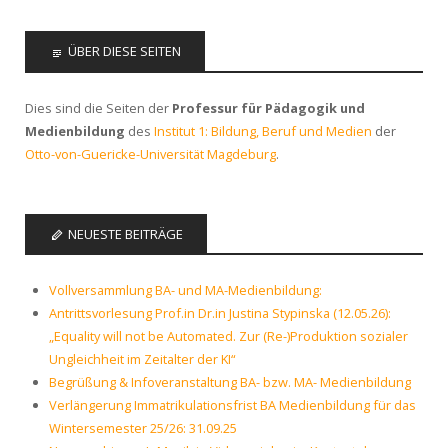
ÜBER DIESE SEITEN
Dies sind die Seiten der
Professur für Pädagogik und
Medienbildung
des
Institut 1: Bildung, Beruf und Medien
der
Otto-von-Guericke-Universität Magdeburg
.
NEUESTE BEITRÄGE
Vollversammlung BA- und MA-Medienbildung:
Antrittsvorlesung Prof.in Dr.in Justina Stypinska (12.05.26):
„Equality will not be Automated. Zur (Re-)Produktion sozialer
Ungleichheit im Zeitalter der KI“
Begrüßung & Infoveranstaltung BA- bzw. MA- Medienbildung
Verlängerung Immatrikulationsfrist BA Medienbildung für das
Wintersemester 25/26: 31.09.25