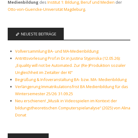
Medienbildung
des
Institut 1: Bildung, Beruf und Medien
der
Otto-von-Guericke-Universität Magdeburg
.
NEUESTE BEITRÄGE
Vollversammlung BA- und MA-Medienbildung:
Antrittsvorlesung Prof.in Dr.in Justina Stypinska (12.05.26):
„Equality will not be Automated. Zur (Re-)Produktion sozialer
Ungleichheit im Zeitalter der KI“
Begrüßung & Infoveranstaltung BA- bzw. MA- Medienbildung
Verlängerung Immatrikulationsfrist BA Medienbildung für das
Wintersemester 25/26: 31.09.25
Neu erschienen! „Musik in Videospielen im Kontext der
bildungstheoretischen Computerspielanalyse“ (2025) von Alina
Donat