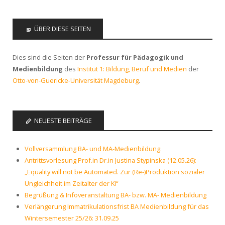
ÜBER DIESE SEITEN
Dies sind die Seiten der
Professur für Pädagogik und
Medienbildung
des
Institut 1: Bildung, Beruf und Medien
der
Otto-von-Guericke-Universität Magdeburg
.
NEUESTE BEITRÄGE
Vollversammlung BA- und MA-Medienbildung:
Antrittsvorlesung Prof.in Dr.in Justina Stypinska (12.05.26):
„Equality will not be Automated. Zur (Re-)Produktion sozialer
Ungleichheit im Zeitalter der KI“
Begrüßung & Infoveranstaltung BA- bzw. MA- Medienbildung
Verlängerung Immatrikulationsfrist BA Medienbildung für das
Wintersemester 25/26: 31.09.25