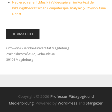
Neu erschienen! „Musik in Videospielen im Kontext der
bildungstheoretischen Computerspielanalyse“ (2025) von Alina
Donat
ANSCHRIFT
Otto-von-Guericke-Universität Magdeburg
Zschokkestraße 32, Gebäude 40
39104 Magdeburg
Copyright © 2026
Professur Pädagogik und
Medienbildung
. Powered by
WordPress
and
Stargazer
.