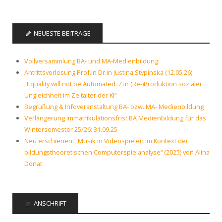
NEUESTE BEITRÄGE
Vollversammlung BA- und MA-Medienbildung:
Antrittsvorlesung Prof.in Dr.in Justina Stypinska (12.05.26):
„Equality will not be Automated. Zur (Re-)Produktion sozialer
Ungleichheit im Zeitalter der KI“
Begrüßung & Infoveranstaltung BA- bzw. MA- Medienbildung
Verlängerung Immatrikulationsfrist BA Medienbildung für das
Wintersemester 25/26: 31.09.25
Neu erschienen! „Musik in Videospielen im Kontext der
bildungstheoretischen Computerspielanalyse“ (2025) von Alina
Donat
ANSCHRIFT