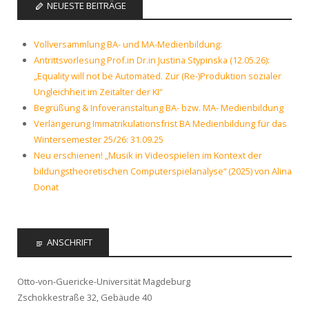
NEUESTE BEITRÄGE
Vollversammlung BA- und MA-Medienbildung:
Antrittsvorlesung Prof.in Dr.in Justina Stypinska (12.05.26):
„Equality will not be Automated. Zur (Re-)Produktion sozialer
Ungleichheit im Zeitalter der KI“
Begrüßung & Infoveranstaltung BA- bzw. MA- Medienbildung
Verlängerung Immatrikulationsfrist BA Medienbildung für das
Wintersemester 25/26: 31.09.25
Neu erschienen! „Musik in Videospielen im Kontext der
bildungstheoretischen Computerspielanalyse“ (2025) von Alina
Donat
ANSCHRIFT
Otto-von-Guericke-Universität Magdeburg
Zschokkestraße 32, Gebäude 40