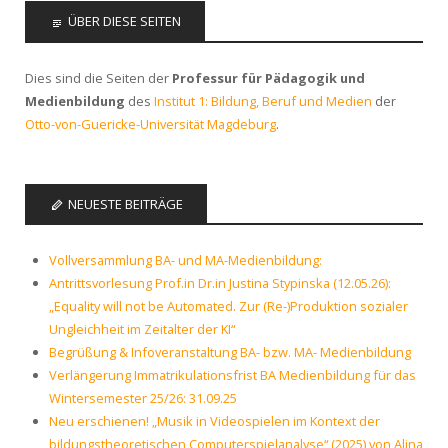
ÜBER DIESE SEITEN
Dies sind die Seiten der
Professur für Pädagogik und
Medienbildung
des
Institut 1: Bildung, Beruf und Medien
der
Otto-von-Guericke-Universität Magdeburg
.
NEUESTE BEITRÄGE
Vollversammlung BA- und MA-Medienbildung:
Antrittsvorlesung Prof.in Dr.in Justina Stypinska (12.05.26):
„Equality will not be Automated. Zur (Re-)Produktion sozialer
Ungleichheit im Zeitalter der KI“
Begrüßung & Infoveranstaltung BA- bzw. MA- Medienbildung
Verlängerung Immatrikulationsfrist BA Medienbildung für das
Wintersemester 25/26: 31.09.25
Neu erschienen! „Musik in Videospielen im Kontext der
bildungstheoretischen Computerspielanalyse“ (2025) von Alina