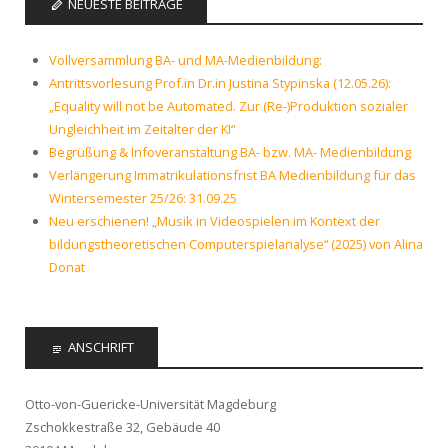
NEUESTE BEITRÄGE
Vollversammlung BA- und MA-Medienbildung:
Antrittsvorlesung Prof.in Dr.in Justina Stypinska (12.05.26):
„Equality will not be Automated. Zur (Re-)Produktion sozialer
Ungleichheit im Zeitalter der KI“
Begrüßung & Infoveranstaltung BA- bzw. MA- Medienbildung
Verlängerung Immatrikulationsfrist BA Medienbildung für das
Wintersemester 25/26: 31.09.25
Neu erschienen! „Musik in Videospielen im Kontext der
bildungstheoretischen Computerspielanalyse“ (2025) von Alina
Donat
ANSCHRIFT
Otto-von-Guericke-Universität Magdeburg
Zschokkestraße 32, Gebäude 40