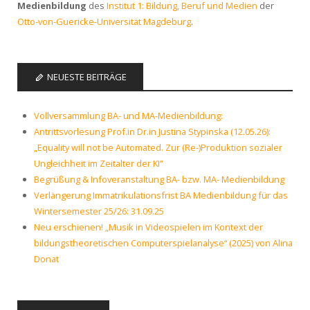
Medienbildung
des
Institut 1: Bildung, Beruf und Medien
der
Otto-von-Guericke-Universität Magdeburg
.
NEUESTE BEITRÄGE
Vollversammlung BA- und MA-Medienbildung:
Antrittsvorlesung Prof.in Dr.in Justina Stypinska (12.05.26):
„Equality will not be Automated. Zur (Re-)Produktion sozialer
Ungleichheit im Zeitalter der KI“
Begrüßung & Infoveranstaltung BA- bzw. MA- Medienbildung
Verlängerung Immatrikulationsfrist BA Medienbildung für das
Wintersemester 25/26: 31.09.25
Neu erschienen! „Musik in Videospielen im Kontext der
bildungstheoretischen Computerspielanalyse“ (2025) von Alina
Donat