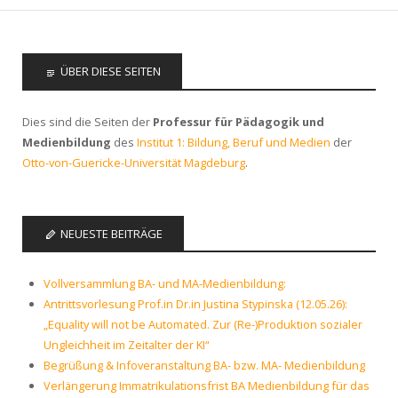
ÜBER DIESE SEITEN
Dies sind die Seiten der
Professur für Pädagogik und
Medienbildung
des
Institut 1: Bildung, Beruf und Medien
der
Otto-von-Guericke-Universität Magdeburg
.
NEUESTE BEITRÄGE
Vollversammlung BA- und MA-Medienbildung:
Antrittsvorlesung Prof.in Dr.in Justina Stypinska (12.05.26):
„Equality will not be Automated. Zur (Re-)Produktion sozialer
Ungleichheit im Zeitalter der KI“
Begrüßung & Infoveranstaltung BA- bzw. MA- Medienbildung
Verlängerung Immatrikulationsfrist BA Medienbildung für das