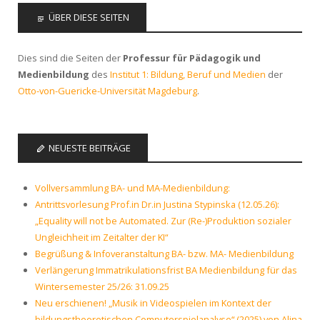
ÜBER DIESE SEITEN
Dies sind die Seiten der
Professur für Pädagogik und
Medienbildung
des
Institut 1: Bildung, Beruf und Medien
der
Otto-von-Guericke-Universität Magdeburg
.
NEUESTE BEITRÄGE
Vollversammlung BA- und MA-Medienbildung:
Antrittsvorlesung Prof.in Dr.in Justina Stypinska (12.05.26):
„Equality will not be Automated. Zur (Re-)Produktion sozialer
Ungleichheit im Zeitalter der KI“
Begrüßung & Infoveranstaltung BA- bzw. MA- Medienbildung
Verlängerung Immatrikulationsfrist BA Medienbildung für das
Wintersemester 25/26: 31.09.25
Neu erschienen! „Musik in Videospielen im Kontext der
bildungstheoretischen Computerspielanalyse“ (2025) von Alina