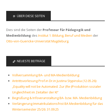
ÜBER DIESE SEITEN
Dies sind die Seiten der
Professur für Pädagogik und
Medienbildung
des
Institut 1: Bildung, Beruf und Medien
der
Otto-von-Guericke-Universität Magdeburg
.
NEUESTE BEITRÄGE
Vollversammlung BA- und MA-Medienbildung:
Antrittsvorlesung Prof.in Dr.in Justina Stypinska (12.05.26):
„Equality will not be Automated. Zur (Re-)Produktion sozialer
Ungleichheit im Zeitalter der KI“
Begrüßung & Infoveranstaltung BA- bzw. MA- Medienbildung
Verlängerung Immatrikulationsfrist BA Medienbildung für das
Wintersemester 25/26: 31.09.25