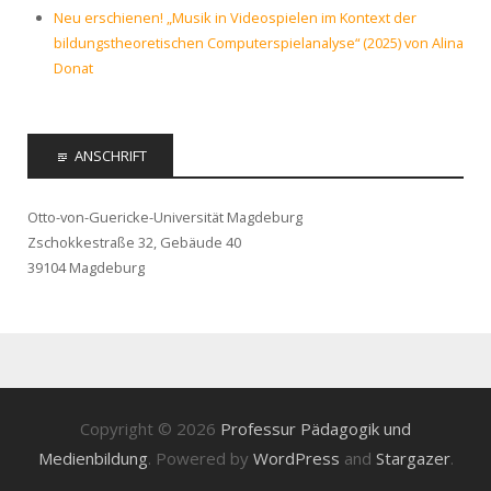
Neu erschienen! „Musik in Videospielen im Kontext der
bildungstheoretischen Computerspielanalyse“ (2025) von Alina
Donat
ANSCHRIFT
Otto-von-Guericke-Universität Magdeburg
Zschokkestraße 32, Gebäude 40
39104 Magdeburg
Copyright © 2026
Professur Pädagogik und
Medienbildung
. Powered by
WordPress
and
Stargazer
.