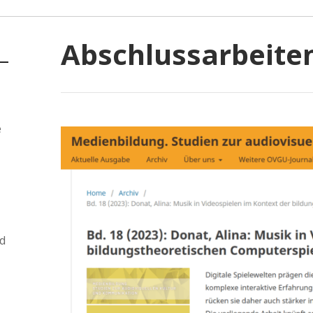
Abschlussarbeite
e
d