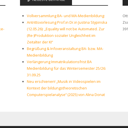
Vollversammlung BA- und MA-Medienbildung:
Ot
Antrittsvorlesung Prof.in Dr.in Justina Stypinska
Zs
ke-
(12.05.26): „Equality will not be Automated. Zur
39
(Re-)Produktion sozialer Ungleichheit im
Zeitalter der KI“
Begrüßung & Infoveranstaltung BA- bzw. MA-
Medienbildung
Verlängerung Immatrikulationsfrist BA
Medienbildung für das Wintersemester 25/26:
31.09.25
Neu erschienen! „Musik in Videospielen im
Kontext der bildungstheoretischen
Computerspielanalyse“ (2025) von Alina Donat