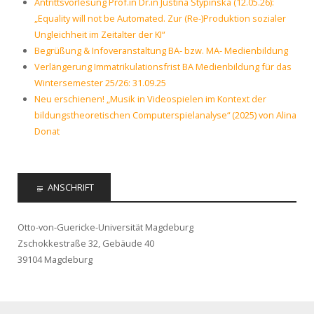
Antrittsvorlesung Prof.in Dr.in Justina Stypinska (12.05.26):
„Equality will not be Automated. Zur (Re-)Produktion sozialer
Ungleichheit im Zeitalter der KI“
Begrüßung & Infoveranstaltung BA- bzw. MA- Medienbildung
Verlängerung Immatrikulationsfrist BA Medienbildung für das
Wintersemester 25/26: 31.09.25
Neu erschienen! „Musik in Videospielen im Kontext der
bildungstheoretischen Computerspielanalyse“ (2025) von Alina
Donat
ANSCHRIFT
Otto-von-Guericke-Universität Magdeburg
Zschokkestraße 32, Gebäude 40
39104 Magdeburg