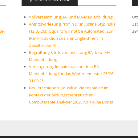
Vollversammlung BA- und MA-Medienbildung:
Ot
Antrittsvorlesung Prof.in Dr.in Justina Stypinska
Zs
ke-
(12.05.26): „Equality will not be Automated. Zur
39
(Re-)Produktion sozialer Ungleichheit im
Zeitalter der KI“
Begrüßung & Infoveranstaltung BA- bzw. MA-
Medienbildung
Verlängerung Immatrikulationsfrist BA
Medienbildung für das Wintersemester 25/26:
31.09.25
Neu erschienen! „Musik in Videospielen im
Kontext der bildungstheoretischen
Computerspielanalyse“ (2025) von Alina Donat