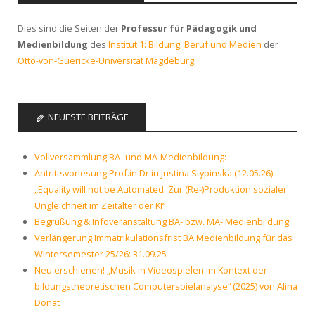
Dies sind die Seiten der
Professur für Pädagogik und
Medienbildung
des
Institut 1: Bildung, Beruf und Medien
der
Otto-von-Guericke-Universität Magdeburg
.
NEUESTE BEITRÄGE
Vollversammlung BA- und MA-Medienbildung:
Antrittsvorlesung Prof.in Dr.in Justina Stypinska (12.05.26):
„Equality will not be Automated. Zur (Re-)Produktion sozialer
Ungleichheit im Zeitalter der KI“
Begrüßung & Infoveranstaltung BA- bzw. MA- Medienbildung
Verlängerung Immatrikulationsfrist BA Medienbildung für das
Wintersemester 25/26: 31.09.25
Neu erschienen! „Musik in Videospielen im Kontext der
bildungstheoretischen Computerspielanalyse“ (2025) von Alina
Donat