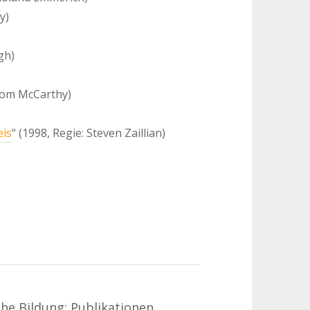
y)
gh)
 Tom McCarthy)
eis
“ (1998, Regie: Steven Zaillian)
che Bildung: Publikationen