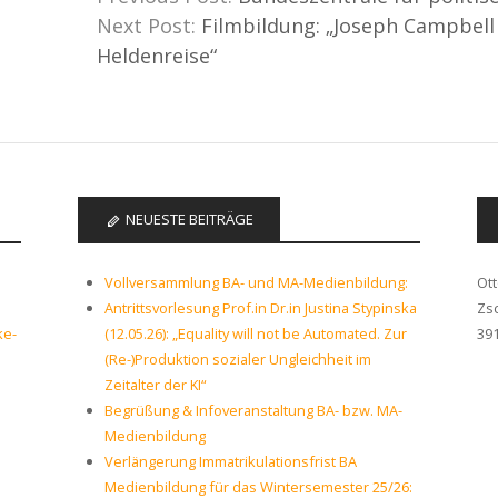
Next Post:
Filmbildung: „Joseph Campbell
Heldenreise“
NEUESTE BEITRÄGE
Vollversammlung BA- und MA-Medienbildung:
Ot
Antrittsvorlesung Prof.in Dr.in Justina Stypinska
Zs
ke-
(12.05.26): „Equality will not be Automated. Zur
39
(Re-)Produktion sozialer Ungleichheit im
Zeitalter der KI“
Begrüßung & Infoveranstaltung BA- bzw. MA-
Medienbildung
Verlängerung Immatrikulationsfrist BA
Medienbildung für das Wintersemester 25/26: