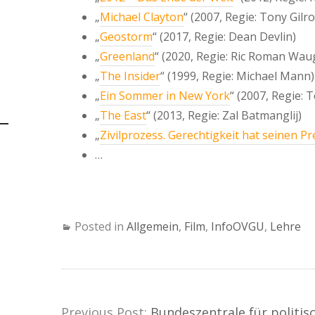
„
Michael Clayton
“ (2007, Regie: Tony Gilro
„
Geostorm
“ (2017, Regie: Dean Devlin)
„
Greenland
“ (2020, Regie: Ric Roman Wau
„
The Insider
“ (1999, Regie: Michael Mann)
„
Ein Sommer in New York
“ (2007, Regie:
„
The East
“ (2013, Regie: Zal Batmanglij)
„
Zivilprozess. Gerechtigkeit hat seinen Pr
…
Posted in
Allgemein
,
Film
,
InfoOVGU
,
Lehre
Previous Post:
Bundeszentrale für politis