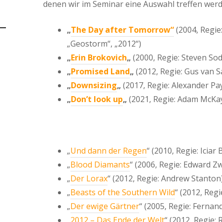
denen wir im Seminar eine Auswahl treffen werd
„
The Day after Tomorrow“
(2004, Regie:
„Geostorm“, „2012“)
„
Erin Brokovich
„
(2000, Regie: Steven So
„
Promised Land
„
(2012, Regie: Gus van S
„
Downsizing
„
(2017, Regie: Alexander Pa
„
Don’t look up
„
(2021, Regie: Adam McKa
„
Und dann der Regen
“ (2010, Regie: Iciar 
„
Blood Diamants
“ (2006, Regie: Edward Zw
„
Der Lorax
“ (2012, Regie: Andrew Stanton
„
Beasts of the Southern Wild
“ (2012, Regi
„
Der ewige Gärtner
“ (2005, Regie: Fernan
„
2012 – Das Ende der Welt
“ (2012, Regie: