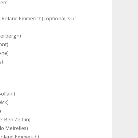
en:
 Roland Emmerich) (optional, s.u.:
derbergh)
ant)
yne)
y)
Bollain)
ick)
)
e: Ben Zeitlin)
do Meirelles)
 Roland Emmerich)