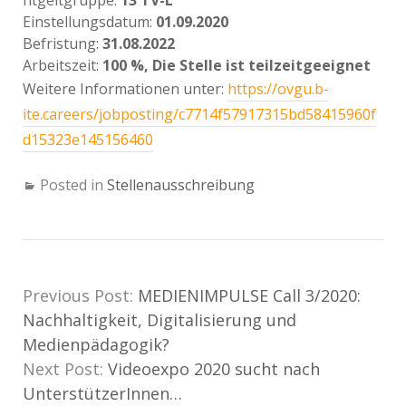
ntgelt­gruppe:
13 TV-L
Ein­stellungs­datum:
01.09.2020
Befristung:
31.08.2022
Arbeitszeit:
100 %, Die Stelle ist teilzeitgeeignet
Weitere Informationen unter:
https://ovgu.b-
ite.careers/jobposting/c7714f57917315bd58415960f
d15323e145156460
Posted in
Stellenausschreibung
Previous Post:
MEDIENIMPULSE Call 3/2020:
Nachhaltigkeit, Digitalisierung und
Medienpädagogik?
Next Post:
Videoexpo 2020 sucht nach
UnterstützerInnen…