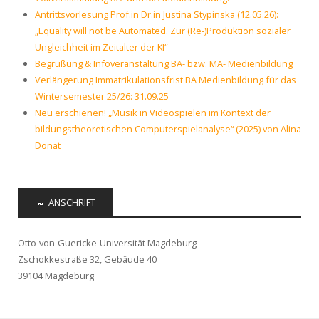
Antrittsvorlesung Prof.in Dr.in Justina Stypinska (12.05.26):
„Equality will not be Automated. Zur (Re-)Produktion sozialer
Ungleichheit im Zeitalter der KI“
Begrüßung & Infoveranstaltung BA- bzw. MA- Medienbildung
Verlängerung Immatrikulationsfrist BA Medienbildung für das
Wintersemester 25/26: 31.09.25
Neu erschienen! „Musik in Videospielen im Kontext der
bildungstheoretischen Computerspielanalyse“ (2025) von Alina
Donat
ANSCHRIFT
Otto-von-Guericke-Universität Magdeburg
Zschokkestraße 32, Gebäude 40
39104 Magdeburg