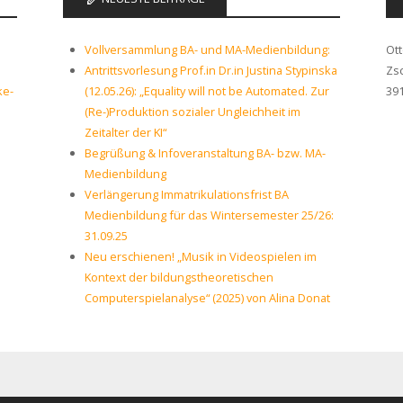
Vollversammlung BA- und MA-Medienbildung:
Ot
Antrittsvorlesung Prof.in Dr.in Justina Stypinska
Zs
ke-
(12.05.26): „Equality will not be Automated. Zur
39
(Re-)Produktion sozialer Ungleichheit im
Zeitalter der KI“
Begrüßung & Infoveranstaltung BA- bzw. MA-
Medienbildung
Verlängerung Immatrikulationsfrist BA
Medienbildung für das Wintersemester 25/26:
31.09.25
Neu erschienen! „Musik in Videospielen im
Kontext der bildungstheoretischen
Computerspielanalyse“ (2025) von Alina Donat