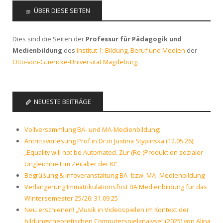
ÜBER DIESE SEITEN
Dies sind die Seiten der
Professur für Pädagogik und
Medienbildung
des
Institut 1: Bildung, Beruf und Medien
der
Otto-von-Guericke-Universität Magdeburg
.
NEUESTE BEITRÄGE
Vollversammlung BA- und MA-Medienbildung:
Antrittsvorlesung Prof.in Dr.in Justina Stypinska (12.05.26):
„Equality will not be Automated. Zur (Re-)Produktion sozialer
Ungleichheit im Zeitalter der KI“
Begrüßung & Infoveranstaltung BA- bzw. MA- Medienbildung
Verlängerung Immatrikulationsfrist BA Medienbildung für das
Wintersemester 25/26: 31.09.25
Neu erschienen! „Musik in Videospielen im Kontext der
bildungstheoretischen Computerspielanalyse“ (2025) von Alina