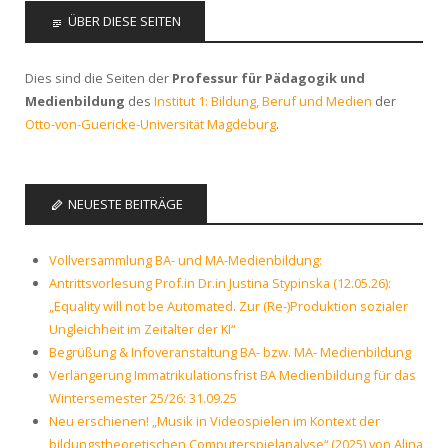
ÜBER DIESE SEITEN
Dies sind die Seiten der
Professur für Pädagogik und
Medienbildung
des
Institut 1: Bildung, Beruf und Medien
der
Otto-von-Guericke-Universität Magdeburg
.
NEUESTE BEITRÄGE
Vollversammlung BA- und MA-Medienbildung:
Antrittsvorlesung Prof.in Dr.in Justina Stypinska (12.05.26):
„Equality will not be Automated. Zur (Re-)Produktion sozialer
Ungleichheit im Zeitalter der KI“
Begrüßung & Infoveranstaltung BA- bzw. MA- Medienbildung
Verlängerung Immatrikulationsfrist BA Medienbildung für das
Wintersemester 25/26: 31.09.25
Neu erschienen! „Musik in Videospielen im Kontext der
bildungstheoretischen Computerspielanalyse“ (2025) von Alina