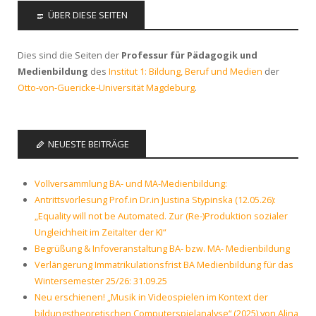
ÜBER DIESE SEITEN
Dies sind die Seiten der
Professur für Pädagogik und
Medienbildung
des
Institut 1: Bildung, Beruf und Medien
der
Otto-von-Guericke-Universität Magdeburg
.
NEUESTE BEITRÄGE
Vollversammlung BA- und MA-Medienbildung:
Antrittsvorlesung Prof.in Dr.in Justina Stypinska (12.05.26):
„Equality will not be Automated. Zur (Re-)Produktion sozialer
Ungleichheit im Zeitalter der KI“
Begrüßung & Infoveranstaltung BA- bzw. MA- Medienbildung
Verlängerung Immatrikulationsfrist BA Medienbildung für das
Wintersemester 25/26: 31.09.25
Neu erschienen! „Musik in Videospielen im Kontext der
bildungstheoretischen Computerspielanalyse“ (2025) von Alina