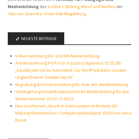
Medienbildung
des
Institut 1: Bildung, Beruf und Medien
der
Otto-von-Guericke-Universität Magdeburg
.
NEUESTE BEITRÄGE
Vollversammlung BA- und MA-Medienbildung:
Antrittsvorlesung Prof.in Dr.in Justina Stypinska (12.05.26):
„Equality will not be Automated. Zur (Re-)Produktion sozialer
Ungleichheit im Zeitalter der KI“
Begrüßung & Infoveranstaltung BA- bzw. MA- Medienbildung
Verlängerung Immatrikulationsfrist BA Medienbildung für das
Wintersemester 25/26: 31.09.25
Neu erschienen! „Musik in Videospielen im Kontext der
bildungstheoretischen Computerspielanalyse“ (2025) von Alina
Donat