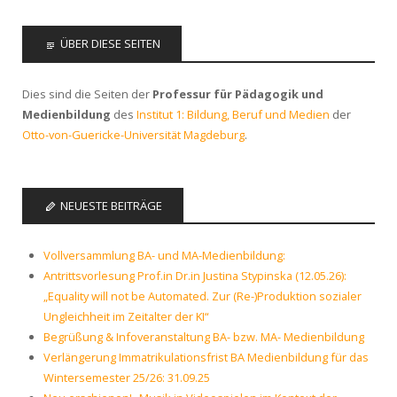
ÜBER DIESE SEITEN
Dies sind die Seiten der
Professur für Pädagogik und
Medienbildung
des
Institut 1: Bildung, Beruf und Medien
der
Otto-von-Guericke-Universität Magdeburg
.
NEUESTE BEITRÄGE
Vollversammlung BA- und MA-Medienbildung:
Antrittsvorlesung Prof.in Dr.in Justina Stypinska (12.05.26):
„Equality will not be Automated. Zur (Re-)Produktion sozialer
Ungleichheit im Zeitalter der KI“
Begrüßung & Infoveranstaltung BA- bzw. MA- Medienbildung
Verlängerung Immatrikulationsfrist BA Medienbildung für das
Wintersemester 25/26: 31.09.25