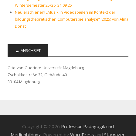
Wintersemester 25/26: 31.09.25
Neu erschienen! „Musik in Videospielen im Kontext der
bildungstheoretischen Computerspielanalyse“ (2025) von Alina
Donat
ANSCHRIFT
Otto-von-Guericke-Universität Magdeburg
Zschokkestraße 32, Gebäude 40
39104 Magdeburg
Copyright © 2026
Professur Pädagogik und
Medienbildung
. Powered by
WordPress
and
Stargazer
.