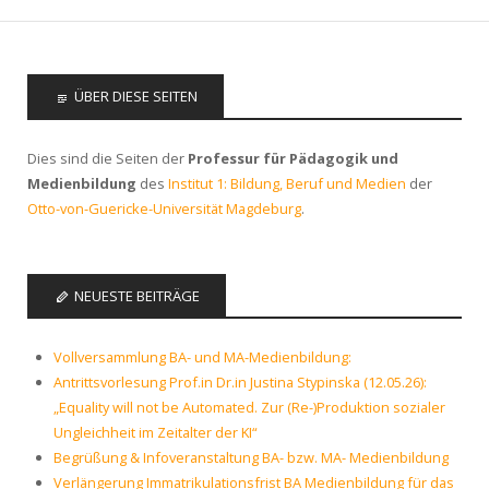
ÜBER DIESE SEITEN
Dies sind die Seiten der
Professur für Pädagogik und
Medienbildung
des
Institut 1: Bildung, Beruf und Medien
der
Otto-von-Guericke-Universität Magdeburg
.
NEUESTE BEITRÄGE
Vollversammlung BA- und MA-Medienbildung:
Antrittsvorlesung Prof.in Dr.in Justina Stypinska (12.05.26):
„Equality will not be Automated. Zur (Re-)Produktion sozialer
Ungleichheit im Zeitalter der KI“
Begrüßung & Infoveranstaltung BA- bzw. MA- Medienbildung
Verlängerung Immatrikulationsfrist BA Medienbildung für das