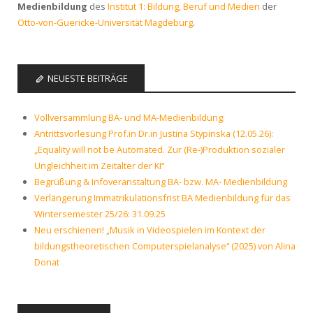
Medienbildung
des
Institut 1: Bildung, Beruf und Medien
der
Otto-von-Guericke-Universität Magdeburg
.
NEUESTE BEITRÄGE
Vollversammlung BA- und MA-Medienbildung:
Antrittsvorlesung Prof.in Dr.in Justina Stypinska (12.05.26):
„Equality will not be Automated. Zur (Re-)Produktion sozialer
Ungleichheit im Zeitalter der KI“
Begrüßung & Infoveranstaltung BA- bzw. MA- Medienbildung
Verlängerung Immatrikulationsfrist BA Medienbildung für das
Wintersemester 25/26: 31.09.25
Neu erschienen! „Musik in Videospielen im Kontext der
bildungstheoretischen Computerspielanalyse“ (2025) von Alina
Donat