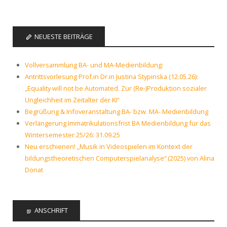
NEUESTE BEITRÄGE
Vollversammlung BA- und MA-Medienbildung:
Antrittsvorlesung Prof.in Dr.in Justina Stypinska (12.05.26):
„Equality will not be Automated. Zur (Re-)Produktion sozialer
Ungleichheit im Zeitalter der KI“
Begrüßung & Infoveranstaltung BA- bzw. MA- Medienbildung
Verlängerung Immatrikulationsfrist BA Medienbildung für das
Wintersemester 25/26: 31.09.25
Neu erschienen! „Musik in Videospielen im Kontext der
bildungstheoretischen Computerspielanalyse“ (2025) von Alina
Donat
ANSCHRIFT