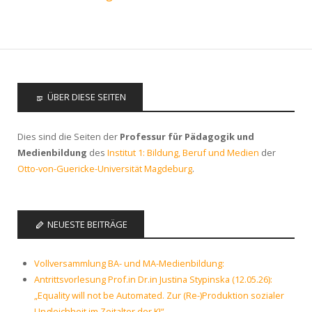
ÜBER DIESE SEITEN
Dies sind die Seiten der
Professur für Pädagogik und
Medienbildung
des
Institut 1: Bildung, Beruf und Medien
der
Otto-von-Guericke-Universität Magdeburg
.
NEUESTE BEITRÄGE
Vollversammlung BA- und MA-Medienbildung:
Antrittsvorlesung Prof.in Dr.in Justina Stypinska (12.05.26):
„Equality will not be Automated. Zur (Re-)Produktion sozialer
Ungleichheit im Zeitalter der KI“