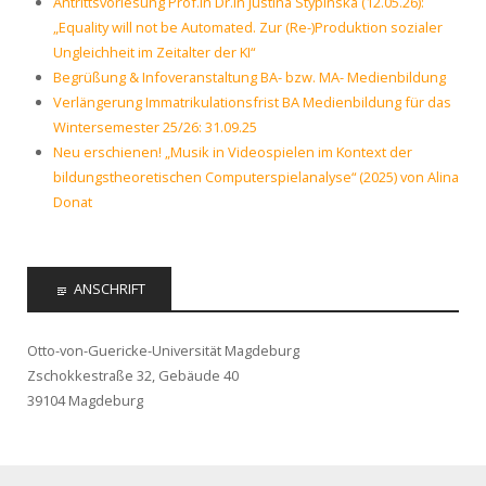
Antrittsvorlesung Prof.in Dr.in Justina Stypinska (12.05.26):
„Equality will not be Automated. Zur (Re-)Produktion sozialer
Ungleichheit im Zeitalter der KI“
Begrüßung & Infoveranstaltung BA- bzw. MA- Medienbildung
Verlängerung Immatrikulationsfrist BA Medienbildung für das
Wintersemester 25/26: 31.09.25
Neu erschienen! „Musik in Videospielen im Kontext der
bildungstheoretischen Computerspielanalyse“ (2025) von Alina
Donat
ANSCHRIFT
Otto-von-Guericke-Universität Magdeburg
Zschokkestraße 32, Gebäude 40
39104 Magdeburg