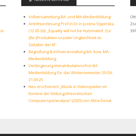
Vollversammlung BA- und MA-Medienbildung:
Ot
Antrittsvorlesung Prof.in Dr.in Justina Stypinska
Zs
ke-
(12.05.26): „Equality will not be Automated. Zur
39
(Re-)Produktion sozialer Ungleichheit im
Zeitalter der KI“
Begrüßung & Infoveranstaltung BA- bzw. MA-
Medienbildung
Verlängerung Immatrikulationsfrist BA
Medienbildung für das Wintersemester 25/26:
31.09.25
Neu erschienen! „Musik in Videospielen im
Kontext der bildungstheoretischen
Computerspielanalyse“ (2025) von Alina Donat