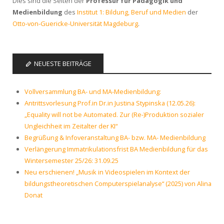
Dies sind die Seiten der
Professur für Pädagogik und
Medienbildung
des
Institut 1: Bildung, Beruf und Medien
der
Otto-von-Guericke-Universität Magdeburg
.
NEUESTE BEITRÄGE
Vollversammlung BA- und MA-Medienbildung:
Antrittsvorlesung Prof.in Dr.in Justina Stypinska (12.05.26):
„Equality will not be Automated. Zur (Re-)Produktion sozialer
Ungleichheit im Zeitalter der KI“
Begrüßung & Infoveranstaltung BA- bzw. MA- Medienbildung
Verlängerung Immatrikulationsfrist BA Medienbildung für das
Wintersemester 25/26: 31.09.25
Neu erschienen! „Musik in Videospielen im Kontext der
bildungstheoretischen Computerspielanalyse“ (2025) von Alina
Donat