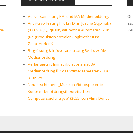
Vollversammlung BA- und MA-Medienbildung:
Ot
Antrittsvorlesung Prof.in Dr.in Justina Stypinska
Zs
ke-
(12.05.26): „Equality will not be Automated. Zur
39
(Re-)Produktion sozialer Ungleichheit im
Zeitalter der KI“
Begrüßung & Infoveranstaltung BA- bzw. MA-
Medienbildung
Verlängerung Immatrikulationsfrist BA
Medienbildung für das Wintersemester 25/26:
31.09.25
Neu erschienen! „Musik in Videospielen im
Kontext der bildungstheoretischen
Computerspielanalyse“ (2025) von Alina Donat