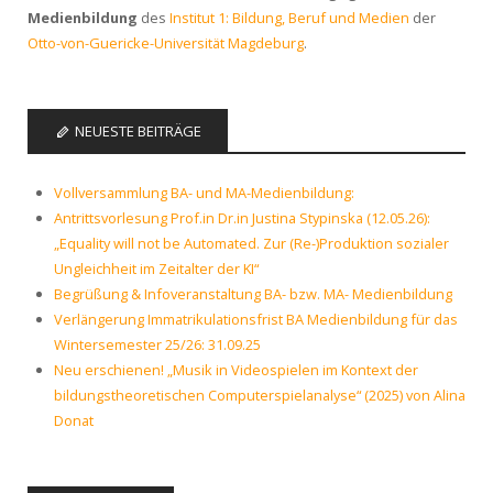
Medienbildung
des
Institut 1: Bildung, Beruf und Medien
der
Otto-von-Guericke-Universität Magdeburg
.
NEUESTE BEITRÄGE
Vollversammlung BA- und MA-Medienbildung:
Antrittsvorlesung Prof.in Dr.in Justina Stypinska (12.05.26):
„Equality will not be Automated. Zur (Re-)Produktion sozialer
Ungleichheit im Zeitalter der KI“
Begrüßung & Infoveranstaltung BA- bzw. MA- Medienbildung
Verlängerung Immatrikulationsfrist BA Medienbildung für das
Wintersemester 25/26: 31.09.25
Neu erschienen! „Musik in Videospielen im Kontext der
bildungstheoretischen Computerspielanalyse“ (2025) von Alina
Donat