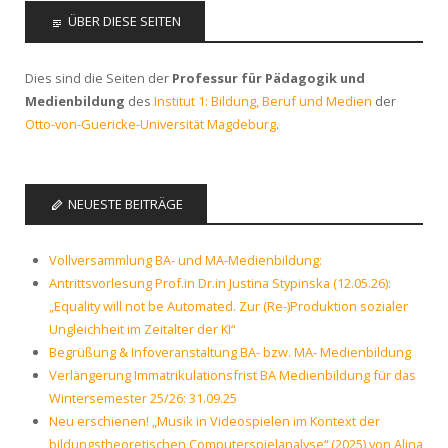
ÜBER DIESE SEITEN
Dies sind die Seiten der
Professur für Pädagogik und
Medienbildung
des
Institut 1: Bildung, Beruf und Medien
der
Otto-von-Guericke-Universität Magdeburg
.
NEUESTE BEITRÄGE
Vollversammlung BA- und MA-Medienbildung:
Antrittsvorlesung Prof.in Dr.in Justina Stypinska (12.05.26):
„Equality will not be Automated. Zur (Re-)Produktion sozialer
Ungleichheit im Zeitalter der KI“
Begrüßung & Infoveranstaltung BA- bzw. MA- Medienbildung
Verlängerung Immatrikulationsfrist BA Medienbildung für das
Wintersemester 25/26: 31.09.25
Neu erschienen! „Musik in Videospielen im Kontext der
bildungstheoretischen Computerspielanalyse“ (2025) von Alina