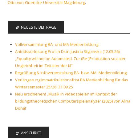
Otto-von-Guericke-Universität Magdeburg
.
NEUESTE BEITRÄGE
Vollversammlung BA- und MA-Medienbildung:
Antrittsvorlesung Prof.in Dr.in Justina Stypinska (12.05.26):
„Equality will not be Automated. Zur (Re-)Produktion sozialer
Ungleichheit im Zeitalter der KI“
Begrüßung & Infoveranstaltung BA- bzw. MA- Medienbildung
Verlängerung Immatrikulationsfrist BA Medienbildung für das
Wintersemester 25/26: 31.09.25
Neu erschienen! „Musik in Videospielen im Kontext der
bildungstheoretischen Computerspielanalyse“ (2025) von Alina
Donat
ANSCHRIFT