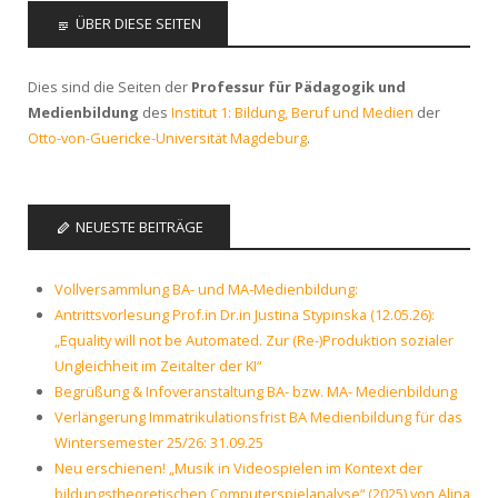
ÜBER DIESE SEITEN
Dies sind die Seiten der
Professur für Pädagogik und
Medienbildung
des
Institut 1: Bildung, Beruf und Medien
der
Otto-von-Guericke-Universität Magdeburg
.
NEUESTE BEITRÄGE
Vollversammlung BA- und MA-Medienbildung:
Antrittsvorlesung Prof.in Dr.in Justina Stypinska (12.05.26):
„Equality will not be Automated. Zur (Re-)Produktion sozialer
Ungleichheit im Zeitalter der KI“
Begrüßung & Infoveranstaltung BA- bzw. MA- Medienbildung
Verlängerung Immatrikulationsfrist BA Medienbildung für das
Wintersemester 25/26: 31.09.25
Neu erschienen! „Musik in Videospielen im Kontext der
bildungstheoretischen Computerspielanalyse“ (2025) von Alina