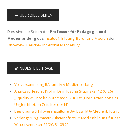
ÜBER DIESE SEITEN
Dies sind die Seiten der
Professur für Pädagogik und
Medienbildung
des
Institut 1: Bildung, Beruf und Medien
der
Otto-von-Guericke-Universität Magdeburg
.
NEUESTE BEITRÄGE
Vollversammlung BA- und MA-Medienbildung:
Antrittsvorlesung Prof.in Dr.in Justina Stypinska (12.05.26):
„Equality will not be Automated. Zur (Re-)Produktion sozialer
Ungleichheit im Zeitalter der KI“
Begrüßung & Infoveranstaltung BA- bzw. MA- Medienbildung
Verlängerung Immatrikulationsfrist BA Medienbildung für das
Wintersemester 25/26: 31.09.25