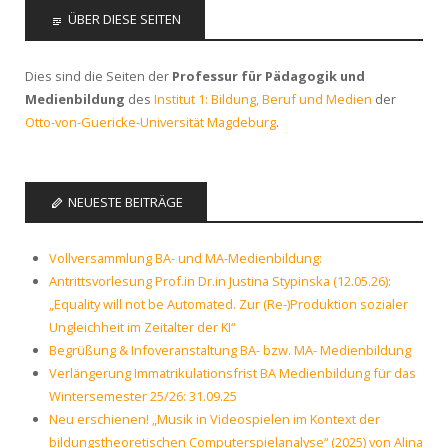
ÜBER DIESE SEITEN
Dies sind die Seiten der
Professur für Pädagogik und
Medienbildung
des
Institut 1: Bildung, Beruf und Medien
der
Otto-von-Guericke-Universität Magdeburg
.
NEUESTE BEITRÄGE
Vollversammlung BA- und MA-Medienbildung:
Antrittsvorlesung Prof.in Dr.in Justina Stypinska (12.05.26):
„Equality will not be Automated. Zur (Re-)Produktion sozialer
Ungleichheit im Zeitalter der KI“
Begrüßung & Infoveranstaltung BA- bzw. MA- Medienbildung
Verlängerung Immatrikulationsfrist BA Medienbildung für das
Wintersemester 25/26: 31.09.25
Neu erschienen! „Musik in Videospielen im Kontext der
bildungstheoretischen Computerspielanalyse“ (2025) von Alina