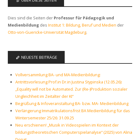
ÜBER DIESE SEITEN
Dies sind die Seiten der
Professur für Pädagogik und
Medienbildung
des
Institut 1: Bildung, Beruf und Medien
der
Otto-von-Guericke-Universität Magdeburg
.
NEUESTE BEITRÄGE
Vollversammlung BA- und MA-Medienbildung:
Antrittsvorlesung Prof.in Dr.in Justina Stypinska (12.05.26):
„Equality will not be Automated. Zur (Re-)Produktion sozialer
Ungleichheit im Zeitalter der KI“
Begrüßung & Infoveranstaltung BA- bzw. MA- Medienbildung
Verlängerung Immatrikulationsfrist BA Medienbildung für das
Wintersemester 25/26: 31.09.25
Neu erschienen! „Musik in Videospielen im Kontext der
bildungstheoretischen Computerspielanalyse“ (2025) von Alina
Donat