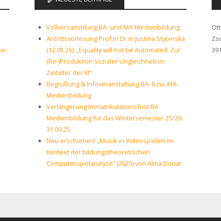
Vollversammlung BA- und MA-Medienbildung:
Ot
Antrittsvorlesung Prof.in Dr.in Justina Stypinska
Zs
ke-
(12.05.26): „Equality will not be Automated. Zur
39
(Re-)Produktion sozialer Ungleichheit im
Zeitalter der KI“
Begrüßung & Infoveranstaltung BA- bzw. MA-
Medienbildung
Verlängerung Immatrikulationsfrist BA
Medienbildung für das Wintersemester 25/26:
31.09.25
Neu erschienen! „Musik in Videospielen im
Kontext der bildungstheoretischen
Computerspielanalyse“ (2025) von Alina Donat