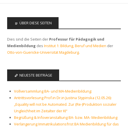
ÜBER DIESE SEITEN
Dies sind die Seiten der
Professur für Pädagogik und
Medienbildung
des
Institut 1: Bildung, Beruf und Medien
der
Otto-von-Guericke-Universität Magdeburg
.
NEUESTE BEITRÄGE
Vollversammlung BA- und MA-Medienbildung:
Antrittsvorlesung Prof.in Dr.in Justina Stypinska (12.05.26):
„Equality will not be Automated. Zur (Re-)Produktion sozialer
Ungleichheit im Zeitalter der KI“
Begrüßung & Infoveranstaltung BA- bzw. MA- Medienbildung
Verlängerung Immatrikulationsfrist BA Medienbildung für das