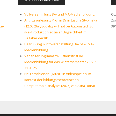
Vollversammlung BA- und MA-Medienbildung:
Ot
Antrittsvorlesung Prof.in Dr.in Justina Stypinska
Zs
ke-
(12.05.26): „Equality will not be Automated. Zur
39
(Re-)Produktion sozialer Ungleichheit im
Zeitalter der KI“
Begrüßung & Infoveranstaltung BA- bzw. MA-
Medienbildung
Verlängerung Immatrikulationsfrist BA
Medienbildung für das Wintersemester 25/26:
31.09.25
Neu erschienen! „Musik in Videospielen im
Kontext der bildungstheoretischen
Computerspielanalyse“ (2025) von Alina Donat