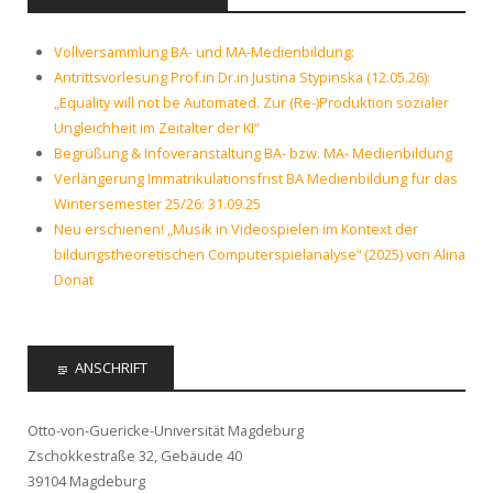
Vollversammlung BA- und MA-Medienbildung:
Antrittsvorlesung Prof.in Dr.in Justina Stypinska (12.05.26):
„Equality will not be Automated. Zur (Re-)Produktion sozialer
Ungleichheit im Zeitalter der KI“
Begrüßung & Infoveranstaltung BA- bzw. MA- Medienbildung
Verlängerung Immatrikulationsfrist BA Medienbildung für das
Wintersemester 25/26: 31.09.25
Neu erschienen! „Musik in Videospielen im Kontext der
bildungstheoretischen Computerspielanalyse“ (2025) von Alina
Donat
ANSCHRIFT
Otto-von-Guericke-Universität Magdeburg
Zschokkestraße 32, Gebäude 40
39104 Magdeburg